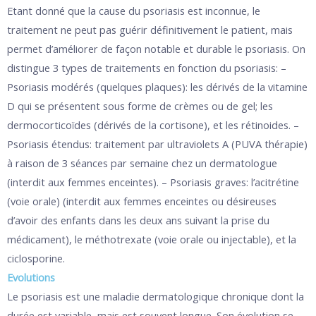
Etant donné que la cause du psoriasis est inconnue, le
traitement ne peut pas guérir définitivement le patient, mais
permet d’améliorer de façon notable et durable le psoriasis. On
distingue 3 types de traitements en fonction du psoriasis: –
Psoriasis modérés (quelques plaques): les dérivés de la vitamine
D qui se présentent sous forme de crèmes ou de gel; les
dermocorticoïdes (dérivés de la cortisone), et les rétinoides. –
Psoriasis étendus: traitement par ultraviolets A (PUVA thérapie)
à raison de 3 séances par semaine chez un dermatologue
(interdit aux femmes enceintes). – Psoriasis graves: l’acitrétine
(voie orale) (interdit aux femmes enceintes ou désireuses
d’avoir des enfants dans les deux ans suivant la prise du
médicament), le méthotrexate (voie orale ou injectable), et la
ciclosporine.
Evolutions
Le psoriasis est une maladie dermatologique chronique dont la
durée est variable, mais est souvent longue. Son évolution se