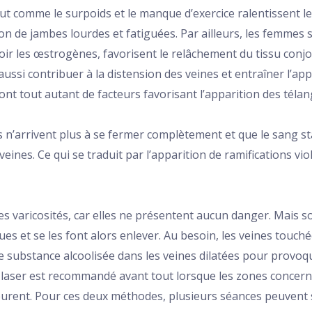
out comme le surpoids et le manque d’exercice ralentissent le
tion de jambes lourdes et fatiguées. Par ailleurs, les femme
oir les œstrogènes, favorisent le relâchement du tissu conjonc
ssi contribuer à la distension des veines et entraîner l’appa
sont tout autant de facteurs favorisant l’apparition des télan
s n’arrivent plus à se fermer complètement et que le sang s
ines. Ce qui se traduit par l’apparition de ramifications viola
 les varicosités, car elles ne présentent aucun danger. Mais 
es et se les font alors enlever. Au besoin, les veines touch
ne substance alcoolisée dans les veines dilatées pour provoqu
 laser est recommandé avant tout lorsque les zones concerné
urent. Pour ces deux méthodes, plusieurs séances peuvent s