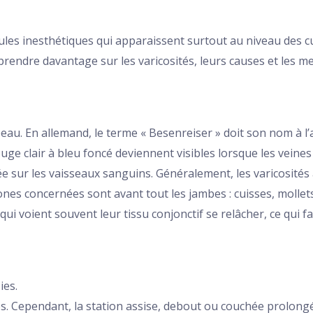
ules inesthétiques qui apparaissent surtout au niveau des cu
prendre davantage sur les varicosités, leurs causes et les m
a peau. En allemand, le terme « Besenreiser » doit son nom à 
ouge clair à bleu foncé deviennent visibles lorsque les veines 
cée sur les vaisseaux sanguins. Généralement, les varicosités
es concernées sont avant tout les jambes : cuisses, mollets 
i voient souvent leur tissu conjonctif se relâcher, ce qui fa
ies.
ses. Cependant, la station assise, debout ou couchée prolo