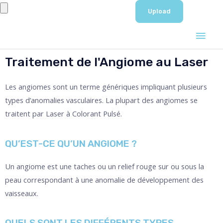
Aller
au
Men
contenu
prin
Traitement de l'Angiome au Laser
Les angiomes sont un terme génériques impliquant plusieurs
types d’anomalies vasculaires. La plupart des angiomes se
traitent par Laser à Colorant Pulsé.
QU’EST-CE QU’UN ANGIOME ?
Un angiome est une taches ou un relief rouge sur ou sous la
peau correspondant à une anomalie de développement des
vaisseaux.
QUELS SONT LES DIFFÉRENTS TYPES