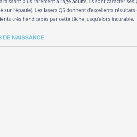
raissant plus rarement à l’âge adulte, ils sont caractérisés
isé sur l’épaule). Les lasers QS donnent d’excellents résultat
ients très handicapés par cette tâche jusqu’alors incurable.
S DE NAISSANCE