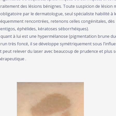
 traitement des lésions bénignes. Toute suspicion de lésion
obligatoire par le dermatologue, seul spécialiste habilité à l
réquemment rencontrées, retenons celles congénitales, dès l
(lentigos, éphélides, kératoses séborrhéiques).
uant à lui est une hypermélanose (pigmentation brune due
brun très foncé, il se développe symétriquement sous l’inf
nt peut relever du laser avec beaucoup de prudence et plus 
érapeutique .