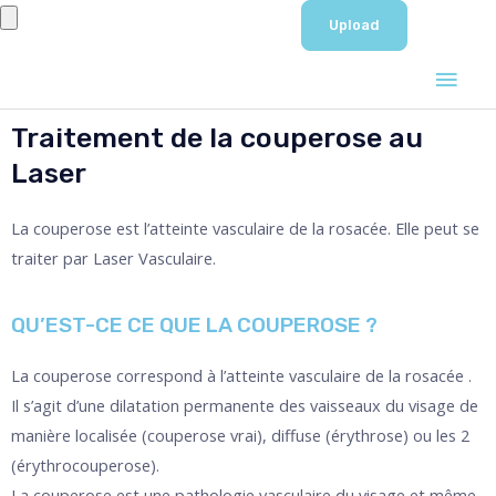
Aller
au
Men
contenu
prin
Traitement de la couperose au
Laser
La couperose est l’atteinte vasculaire de la rosacée. Elle peut se
traiter par Laser Vasculaire.
QU’EST-CE CE QUE LA COUPEROSE ?
La couperose correspond à l’atteinte vasculaire de la rosacée .
Il s’agit d’une dilatation permanente des vaisseaux du visage de
manière localisée (couperose vrai), diffuse (érythrose) ou les 2
(érythrocouperose).
La couperose est une pathologie vasculaire du visage et même