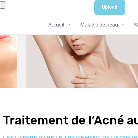
Aller
au
contenu
Accueil
Maladie de peau
M
Traitement de l’Acné a
LES LASERS DANS LE TRAITEMENT DE L’ACNÉ 